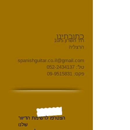
כתובתינו
רח' השרון 10/5
הרצליה
spanishguitar.co.il@gmail.com
טל':
052-2434137
פקס:
09-9515831
הצטרפו לרשימת הדיוור
שלנו