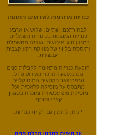
כנריות מדהימות לאירועים וחתונות
לבחירתכם: שתיים, שלוש או ארבע
כנריות המנגנות בכינורות חשמליים
במגוון סוגי אירועים. אווירה מחשמלת
ותוססת בליווי של מוזיקת רקע קצבית
ועכשווית.
הופעת כנריות מתאימה לקבלות פנים
וגם כמופע המרכזי באירוע גדול.
הרפרטואר הקטעים המוסיקליים
מתבסס על מוסיקה קלאסית ועל
מוסיקת פופ עכשווית ומוכרת בסגנון
קצבי וסוחף.
* ניתן להזמין גם רק זוג כנריות.
10 טיפים לתכנון קבלת פנים